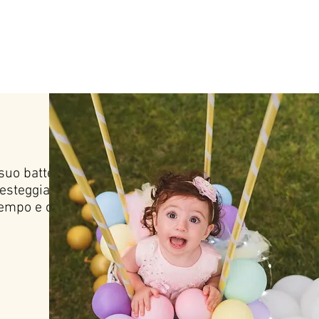
Promo Stampa Foto
More
 suo battesimo, il suo
esteggiare.
tempo e creare dei