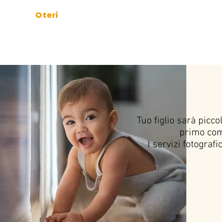
Marco
Oteri
FOTOGRAFO
Home
Dicono di noi
Po
Tuo figlio sarà picco
primo comp
I servizi fotogra