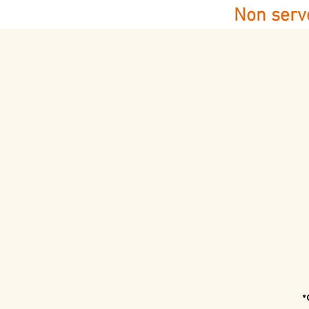
Non serve
*