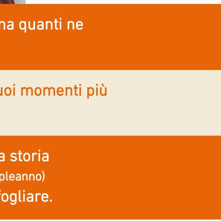
ma quanti ne
 tuoi momenti più
a storia
mpleanno)
ogliare.