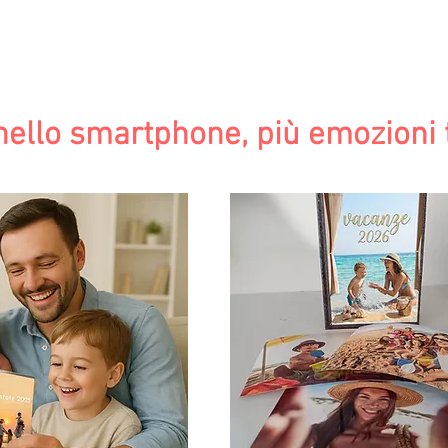
rtfolio
Battesimi
Servizi
Listino Stampe
nello smartphone, più emozioni t