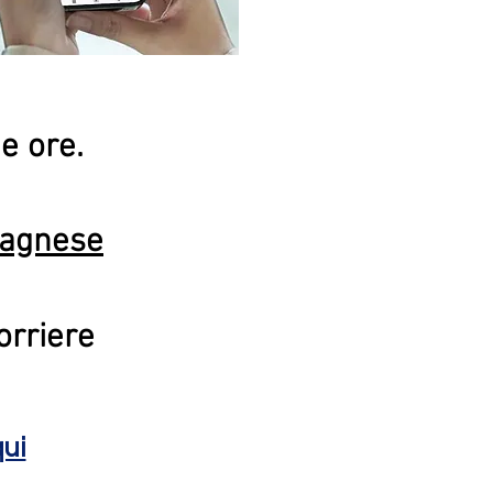
e ore.
avagnese
orriere
qui