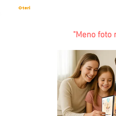
Marco
Oteri
FOTOGRAFO
Home
Dicono di noi
Po
"Meno foto 