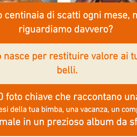
centinaia di scatti ogni mese, 
riguardiamo davvero?
io nasce per restituire valore ai
belli.
0 foto chiave che raccontano un
mesi della tua bimba, una vacanza, un co
rmale in un prezioso album da sf