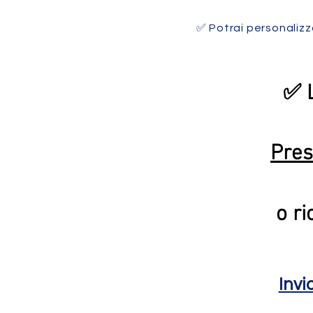
✅ Potrai personalizz
✅ L
Pres
o r
Invi