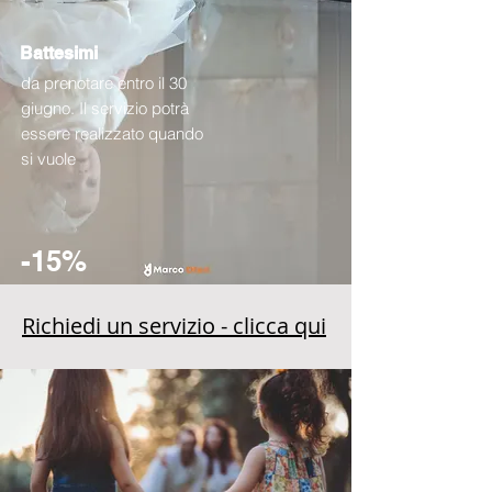
Battesimi
da prenotare entro il 30
giugno. Il servizio potrà
essere realizzato quando
si vuole
-15%
Richiedi un servizio - clicca qui