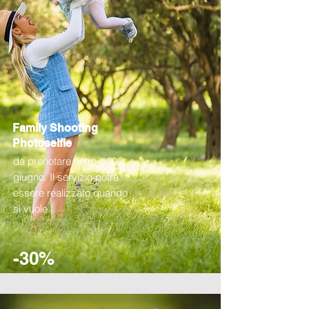
Family Shooting
Photoselfie
da prenotare entro il 30
giugno. Il servizio potrà
essere realizzato quando
si vuole
-30%