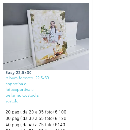
Easy 22,5x30
Album formato 22,5x30
copertina o
fotocopertina e
pellame. Custodia
scatolo
20 pag ( da 20 a 35 foto) € 100
30 pag ( da 30 a 55 foto) € 120
40 pag ( da 40 a 75 foto) €140