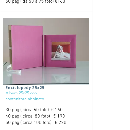
50 pag ( da 50 a 95 foto) €160
Enciclopedy 25x25
Album 25x25 con
contenitore abbinato
30 pag ( circa 60 foto) € 160
40 pag ( circa 80 foto) € 190
50 pag ( circa 100 foto) € 220