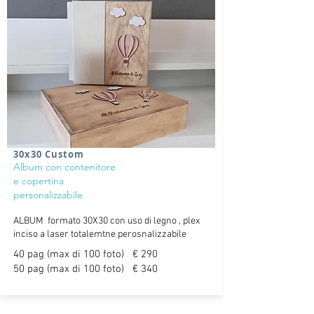
30x30 Custom
Album con contenitore
e copertina
personalizzabile
ALBUM formato 30X30 con uso di legno
, plex
inciso a laser totalemtne perosnalizzabile
40 pag
(
max di 100 foto)
€ 290
50 pag
(
max di 100 foto)
€ 340