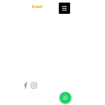
Marco
Oteri
FOTOGRAFO
© 2020 Marco Oteri fotografo P.iva
02448110805